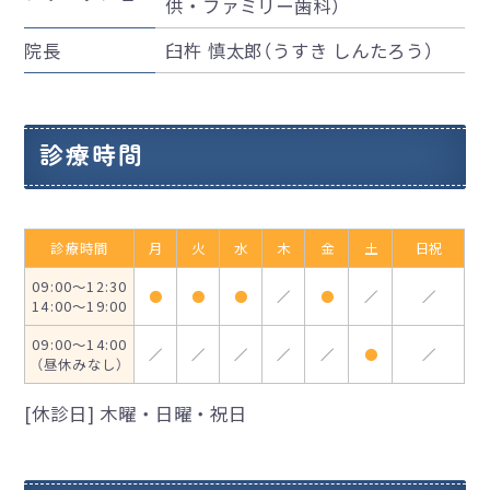
供・ファミリー歯科）
院長
臼杵 慎太郎（うすき しんたろう）
診療時間
診療時間
月
火
水
木
金
土
日祝
09:00～12:30
●
●
●
／
●
／
／
14:00～19:00
09:00～14:00
／
／
／
／
／
●
／
（昼休みなし）
[休診日] 木曜・日曜・祝日