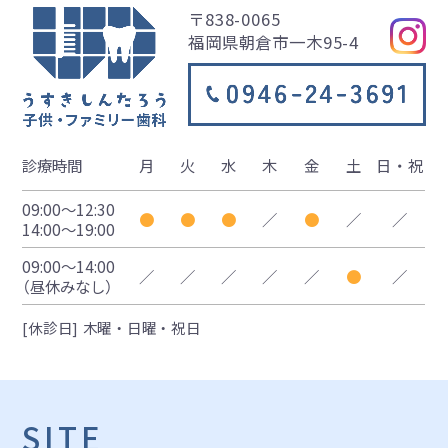
〒838-0065
福岡県朝倉市一木95-4
診療時間
月
火
水
木
金
土
日・祝
09:00〜12:30
●
●
●
／
●
／
／
14:00〜19:00
09:00〜14:00
／
／
／
／
／
●
／
（昼休みなし）
[休診日] 木曜・日曜・祝日
SITE